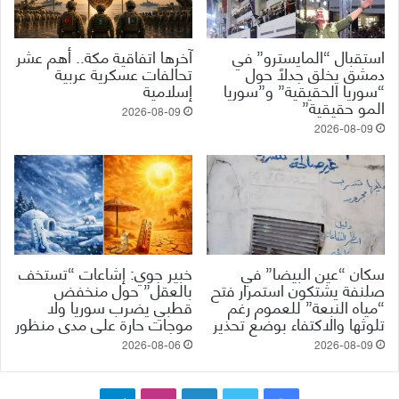
استقبال “المايسترو” في
آخرها اتفاقية مكة.. أهم عشر
دمشق يخلق جدلاً حول
تحالفات عسكرية عربية
“سوريا الحقيقية” و”سوريا
إسلامية
المو حقيقية”
2026-08-09
2026-08-09
سكان “عين البيضا” في
خبير جوي: إشاعات “تستخف
صلنفة يشتكون استمرار فتح
بالعقل” حول منخفض
“مياه النبعة” للعموم رغم
قطبي يضرب سوريا ولا
تلوثها والاكتفاء بوضع تحذير
موجات حارة على مدى منظور
2026-08-06
2026-08-09