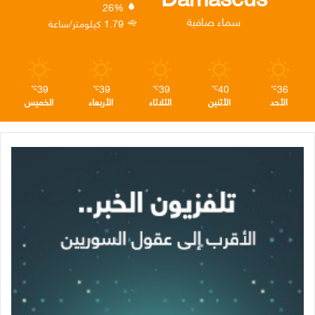
26%
ن
ا
م
سماء صافية
1.79 كيلومتر/ساعة
م
39
39
39
40
36
℃
℃
℃
℃
℃
الأحد
الأثنين
الثلاثاء
الأربعاء
الخميس