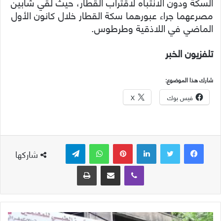
السكة ودون الانتباه لاقتراب القطار، حيث لقي شابين
مصرعهما جراء عبورهما سكة القطار خلال كانون الأول
الماضي في اللاذقية وطرطوس.
تلفزيون الخبر
شارك هذا الموضوع:
فيس بوك
X
لينكدإن
بينتيريست
واتساب
تيلقرام
شاركها
ڤايبر
مشاركة عبر البريد
طباعة