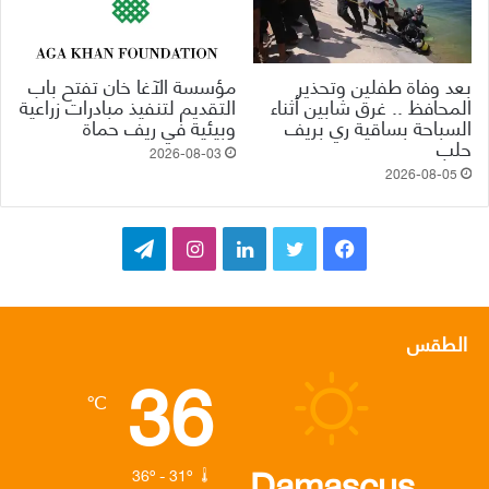
بعد وفاة طفلين وتحذير
مؤسسة الآغا خان تفتح باب
المحافظ .. غرق شابين أثناء
التقديم لتنفيذ مبادرات زراعية
السباحة بساقية ري بريف
وبيئية في ريف حماة
حلب
2026-08-03
2026-08-05
ف
ت
ل
ا
ت
ي
و
ي
ن
ي
س
ي
ن
س
ل
الطقس
36
ب
ت
ك
ت
ق
℃
و
ر
د
ق
ر
ك
إ
ر
ا
Damascus
36º - 31º