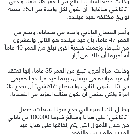
وكانت خطة الشاب، البالغ من العمر 39 عاماً، ويدعى
“تاكاشي مياغاوا” أن يقول لكل واحدة من الـ35 حبيبة
تواريخ مختلفة لعيد ميلاده.
وأخبر المحتال الياباني واحدة من ضحاياه، وتبلغ من
العمر 47 عاماً، بأن عيد ميلاده هو الثاني والعشرون
من شباط، وزعمت ضحية أخرى تبلغ من العمر 40 عاماً
أنه أخبرها أن ذلك في أيار.
وقالت امرأة أخرى، تبلغ من العمر 35 عاما، إنها تعتقد
أن عيد ميلاده في نيسان، بينما عيد ميلاده الحقيقي
في 13 تشرين الثاني، واستطاع “تاكاشي” أن يخدع 35
امرأة ولكن يحتمل أن يكون هناك المزيد من الضحايا.
وخلال تلك الفترة التي خدع فيها السيدات، حصل
“تاكاشي” على هدايا ومبالغ قدرها 100000 ين ياباني
من خلال الأموال التي يتم إنفاقها على هدايا عيد
الميلاد والملابس والنقود.