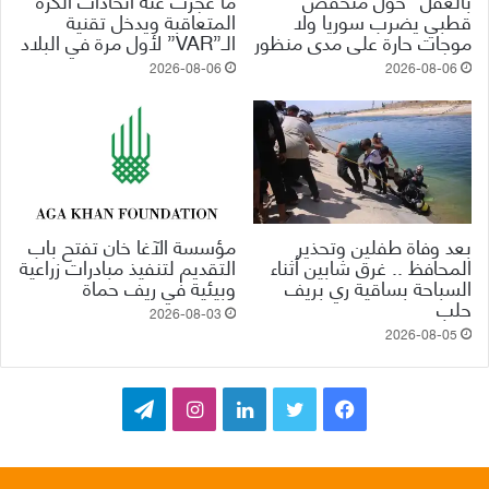
قطبي يضرب سوريا ولا
المتعاقبة ويدخل تقنية
موجات حارة على مدى منظور
الـ”VAR” لأول مرة في البلاد
2026-08-06
2026-08-06
بعد وفاة طفلين وتحذير
مؤسسة الآغا خان تفتح باب
المحافظ .. غرق شابين أثناء
التقديم لتنفيذ مبادرات زراعية
السباحة بساقية ري بريف
وبيئية في ريف حماة
حلب
2026-08-03
2026-08-05
ف
ت
ل
ا
ت
ي
و
ي
ن
ي