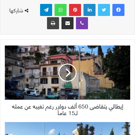
لينكدإن
بينتيريست
واتساب
تيلقرام
شاركها
ڤايبر
مشاركة عبر البريد
طباعة
إيطالي يتقاضى 650 ألف دولار رغم تغيبه عن عمله
لـ15 عاماً