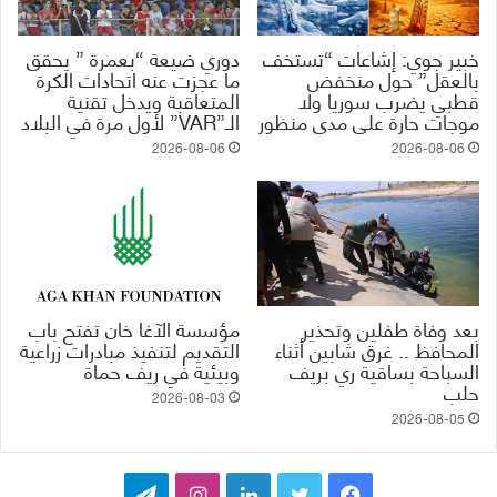
خبير جوي: إشاعات “تستخف
دوري ضيعة “بعمرة ” يحقق
بالعقل” حول منخفض
ما عجزت عنه اتحادات الكرة
قطبي يضرب سوريا ولا
المتعاقبة ويدخل تقنية
موجات حارة على مدى منظور
الـ”VAR” لأول مرة في البلاد
2026-08-06
2026-08-06
بعد وفاة طفلين وتحذير
مؤسسة الآغا خان تفتح باب
المحافظ .. غرق شابين أثناء
التقديم لتنفيذ مبادرات زراعية
السباحة بساقية ري بريف
وبيئية في ريف حماة
حلب
2026-08-03
2026-08-05
ف
ت
ل
ا
ت