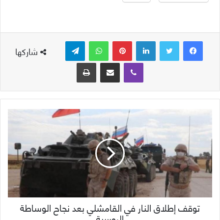
لينكدإن
بينتيريست
واتساب
تيلقرام
شاركها
ڤايبر
مشاركة عبر البريد
طباعة
توقف إطلاق النار في القامشلي بعد نجاح الوساطة
الروسية