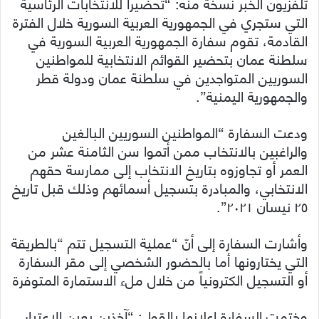
تلفزيون الخبر نسخة منه: “تحضيراً للانتخابات الرئاسية
التي ستجري في الجمهورية العربية السورية خلال الفترة
القادمة، تقوم سفارة الجمهورية العربية السورية في
سلطنة عمان بتحضير القوائم الانتخابية للمواطنين
السوريين المتواجدين في سلطنة عمان ودولة قطر
والجمهورية اليمنية”.
ودعت السفارة “المواطنين السوريين البالغين
والراغبين بالانتخاب ممن أتموا سن الثامنة عشر من
العمر أو تجاوزوه بتاريخ الانتخاب إلى ممارسة حقهم
الانتخابي، والمبادرة بتسجيل أسمائهم وذلك قبل تاريخ
٢٥ نيسان ٢٠٢١”.
وأشارت السفارة إلى أنّ “عملية التسجيل تتم “بالطريقة
التي يختارونها أما بالحضور الشخصي إلى مقر السفارة
أو التسجيل الكترونياً من خلال ملء الاستمارة المتوفرة
وختمت السفارة إعلانها بالقول: “آخذين بعين الاعتبار