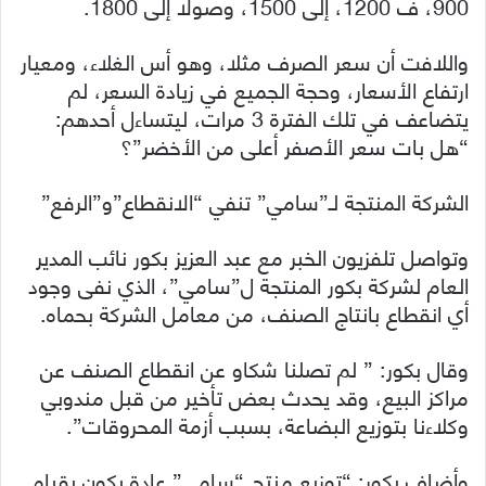
900، ف 1200، إلى 1500، وصولا إلى 1800.
واللافت أن سعر الصرف مثلا، وهو أس الغلاء، ومعيار
ارتفاع الأسعار، وحجة الجميع في زيادة السعر، لم
يتضاعف في تلك الفترة 3 مرات، ليتساءل أحدهم:
“هل بات سعر الأصفر أعلى من الأخضر”؟
الشركة المنتجة لـ”سامي” تنفي “الانقطاع”و”الرفع”
وتواصل تلفزيون الخبر مع عبد العزيز بكور نائب المدير
العام لشركة بكور المنتجة ل”سامي”، الذي نفى وجود
أي انقطاع بانتاج الصنف، من معامل الشركة بحماه.
وقال بكور: ” لم تصلنا شكاو عن انقطاع الصنف عن
مراكز البيع، وقد يحدث بعض تأخير من قبل مندوبي
وكلاءنا بتوزيع البضاعة، بسبب أزمة المحروقات”.
وأضاف بكور: “توزيع منتج “سامي” عادة يكون بقيام