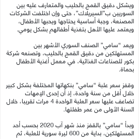
ويشكل دقيق القمح بالحليب والمتعارف عليه بين
السوريين ب”السيريلاك”، حتى وإن اختلفت الشركات
المصنعة، وجبة أساسية يحتاجها ويحبها الأطفال،
ويعتمد عليها الأهل بتغذية أطفالهم بشكل يومي.
ويعد “سامي” الصنف السوري الأشهر بين
المستهلكين من دقيق القمح بالحليب، وتصنعه شركة
بكور للصناعات الغذائية، في معمل أغذية الأطفال
بحماة.
وقفز سعر علبة “سامي” بنكهاتها المختلفة بشكل كبير
خلال أقل من سنة واحدة، إذ أن إحدى الإمهات
تضاعف عليها سعر العلبة الواحدة 4 مرات تقريبا، خلال
السنة الأولى من عمر طفلتها.
وبدأ “سامي” بالقفز منذ شهر آب 2020 بحسب أحد
المستهلكين، بداية من 600 ليرة سورية للعلبة، ثم