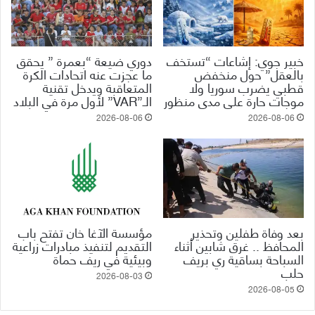
خبير جوي: إشاعات “تستخف
دوري ضيعة “بعمرة ” يحقق
بالعقل” حول منخفض
ما عجزت عنه اتحادات الكرة
قطبي يضرب سوريا ولا
المتعاقبة ويدخل تقنية
موجات حارة على مدى منظور
الـ”VAR” لأول مرة في البلاد
2026-08-06
2026-08-06
بعد وفاة طفلين وتحذير
مؤسسة الآغا خان تفتح باب
المحافظ .. غرق شابين أثناء
التقديم لتنفيذ مبادرات زراعية
السباحة بساقية ري بريف
وبيئية في ريف حماة
حلب
2026-08-03
2026-08-05