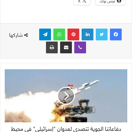
فيس بوك
X
لينكدإن
بينتيريست
واتساب
تيلقرام
شاركها
ڤايبر
مشاركة عبر البريد
طباعة
دفاعاتنا الجوية تتصدى لعدوان "إسرائيلي" في محيط