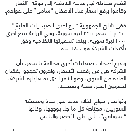
انضم صيادلة في مدينة اللاذقية إلى جوقة “التجار”
وقاموا برفع أسعار غذاء الأطفال “سامي” على هواهم.
ففي شارع الجمهورية تبيع إحدى الصيدليات العلبة “
٢٠٠ غ “ بسعر ٢٢٠٠ ليرة سورية، وفي الزراعة تبيع أخرى
٢٠٠٠ ليرة سورية، بينما تسعيرتها النظامية وفق
تأكيدات الشركة هو ١٨٠٠ ليرة.
وتذرع أصحاب صيدليات أخرى مخالفة بالسعر، بأن
الشركة هي من رفعت الأسعار، واخرون تحججوا بفقدان
المادة من السوق، وهو الأمر الذي نفته إدارة الشركة،
لتلفزيون الخبر، جملة وتفصيلا.
وتواصل أمواج الغلاء مدها على حياة ومعيشة
السوريين، مجتاحة كل ما جاء بوجهها، وكأنها
“تسونامي”، يأتي على الأخضر واليابس.
وتستمر تلك الأمواج، دونما تسجيل جزر حقيقي، على