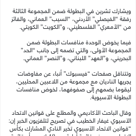
ويشارك تشرين في البطولة ضمن المجموعة الثالثة
رفقة “الفيصلي” الأردني، “السيب” العماني، والفائز
من “الأمعري” الفلسطيني، و”الكويت” الكويتي.
فيما يخوض الوحدة منافسات البطولة ضمن
المجموعة الأولى، والتي تضمه إلى جانب “الحد”
البحريني، و”العهد” اللبناني، و”النصر” العماني.
وتتناقل صفحات “فيسبوك” أنباء عن مفاوضات
يجريها الناديان مع مجموعة من اللاعبين المحليين،
ليقوما بضمهم إلى صفوفهما، لخوض منافسات
البطولة الآسيوية.
وقال الباحث الأكاديمي والمطلع على قوانين الاتحاد
الآسيوي غيفار الخطيب في تصريح لتلفزيون الخبر إن:
“قوانين الاتحاد الآسيوي تخير النادي المشارك بكأس
الاتحاد، بين رفع قائمة أولية من 18 لاعب، أو قائمة