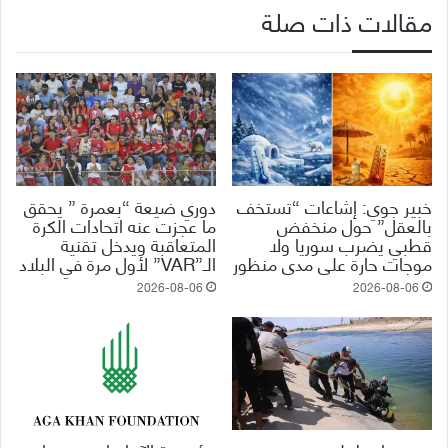
مقالات ذات صلة
خبير جوي: إشاعات “تستخف
دوري ضيعة “بعمرة ” يحقق
بالعقل” حول منخفض
ما عجزت عنه اتحادات الكرة
قطبي يضرب سوريا ولا
المتعاقبة ويدخل تقنية
موجات حارة على مدى منظور
الـ”VAR” لأول مرة في البلاد
2026-08-06
2026-08-06