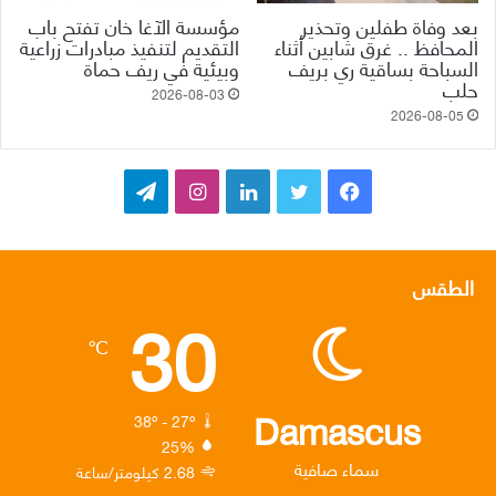
بعد وفاة طفلين وتحذير
مؤسسة الآغا خان تفتح باب
المحافظ .. غرق شابين أثناء
التقديم لتنفيذ مبادرات زراعية
السباحة بساقية ري بريف
وبيئية في ريف حماة
حلب
2026-08-03
2026-08-05
ف
ت
ل
ا
ت
ي
و
ي
ن
ي
س
ي
ن
س
ل
الطقس
30
ب
ت
ك
ت
ق
℃
و
ر
د
ق
ر
ك
إ
ر
ا
Damascus
38º - 27º
25%
ن
ا
م
سماء صافية
2.68 كيلومتر/ساعة