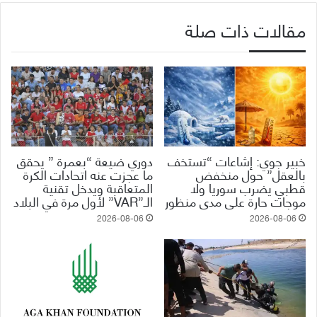
مقالات ذات صلة
خبير جوي: إشاعات “تستخف
دوري ضيعة “بعمرة ” يحقق
بالعقل” حول منخفض
ما عجزت عنه اتحادات الكرة
قطبي يضرب سوريا ولا
المتعاقبة ويدخل تقنية
موجات حارة على مدى منظور
الـ”VAR” لأول مرة في البلاد
2026-08-06
2026-08-06