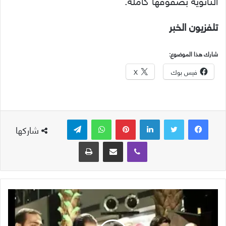
الثانوية بصفوفها كاملة.
تلفزيون الخبر
شارك هذا الموضوع:
فيس بوك
X
لينكدإن
بينتيريست
واتساب
تيلقرام
شاركها
ڤايبر
مشاركة عبر البريد
طباعة