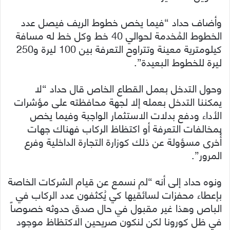
وأضاف حداد “فيما يخص خطوط الريف فيصل عدد
الخطوط المُخدمة لحوالي 40 خط وكل خط له مسافة
كيلومترية معينة وتتراوح التعرفة بين 100 ليرة و250
ليرة للخطوط البعيدة”.
وحول التدخل بعمل القطاع الخاص قال حداد “لا
يمكننا التدخل بعمله إلا لجهة محافظته على مؤشرات
الأداء ودفع بدلات الاستثمار الواجبة وفيما يخص
بمخالفات التعرفة أو اكتظاظ الركاب فهناك جهات
أُخرى مسؤولة عن ذلك كوزارة التجارة الداخلية وفرع
المرور”.
ونوه حداد إلى أنه “لم نسمع عن قيام الشركات الخاصة
بإعطاء محفزات لسائقيها كي يُكثفون عدد الركاب في
الباص وهذا غير مقبول في حال صدق حدوثه خصوصاً
في ظل كورونا لكن لنكون صريحين الاكتظاظ موجود