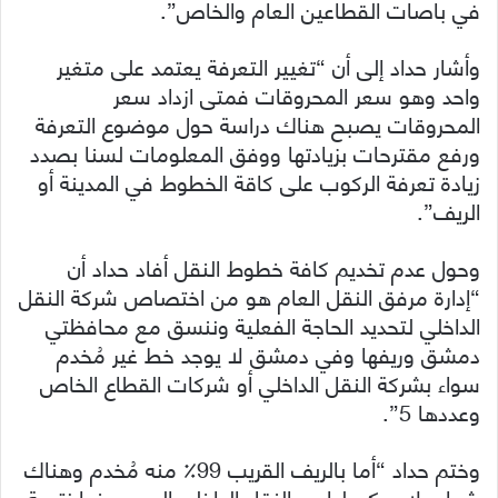
في باصات القطاعين العام والخاص”.
وأشار حداد إلى أن “تغيير التعرفة يعتمد على متغير
واحد وهو سعر المحروقات فمتى ازداد سعر
المحروقات يصبح هناك دراسة حول موضوع التعرفة
ورفع مقترحات بزيادتها ووفق المعلومات لسنا بصدد
زيادة تعرفة الركوب على كاقة الخطوط في المدينة أو
الريف”.
وحول عدم تخديم كافة خطوط النقل أفاد حداد أن
“إدارة مرفق النقل العام هو من اختصاص شركة النقل
الداخلي لتحديد الحاجة الفعلية وننسق مع محافظتي
دمشق وريفها وفي دمشق لا يوجد خط غير مُخدم
سواء بشركة النقل الداخلي أو شركات القطاع الخاص
وعددها 5”.
وختم حداد “أما بالريف القريب 99٪ منه مُخدم وهناك
شوارع لا يمكن لباص النقل الداخلي المرور منها نتيجة