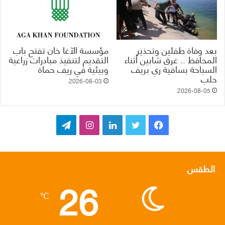
بعد وفاة طفلين وتحذير
مؤسسة الآغا خان تفتح باب
المحافظ .. غرق شابين أثناء
التقديم لتنفيذ مبادرات زراعية
السباحة بساقية ري بريف
وبيئية في ريف حماة
حلب
2026-08-03
2026-08-05
ف
ت
ل
ا
ت
ي
و
ي
ن
ي
س
ي
ن
س
ل
الطقس
26
ب
ت
ك
ت
ق
℃
و
ر
د
ق
ر