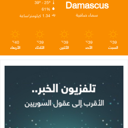
ك
إ
ر
ا
Damascus
39º - 25º
61%
ن
ا
م
سماء صافية
1.34 كيلومتر/ساعة
م
40
39
39
39
39
℃
℃
℃
℃
℃
السبت
الأحد
الأثنين
الثلاثاء
الأربعاء