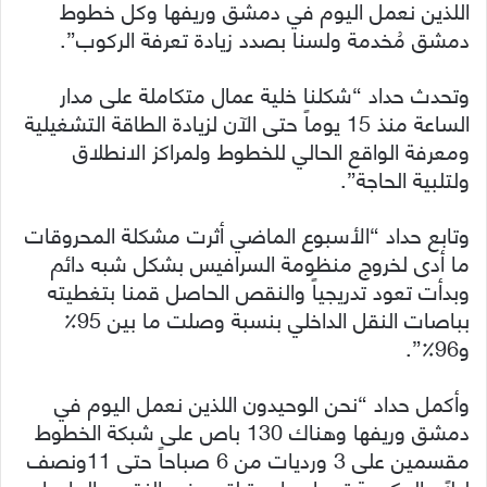
اللذين نعمل اليوم في دمشق وريفها وكل خطوط
دمشق مُخدمة ولسنا بصدد زيادة تعرفة الركوب”.
وتحدث حداد “شكلنا خلية عمال متكاملة على مدار
الساعة منذ 15 يوماً حتى الآن لزيادة الطاقة التشغيلية
ومعرفة الواقع الحالي للخطوط ولمراكز الانطلاق
ولتلبية الحاجة”.
وتابع حداد “الأسبوع الماضي أثرت مشكلة المحروقات
ما أدى لخروج منظومة السرافيس بشكل شبه دائم
وبدأت تعود تدريجياً والنقص الحاصل قمنا بتغطيته
بباصات النقل الداخلي بنسبة وصلت ما بين 95٪
و96٪”.
وأكمل حداد “نحن الوحيدون اللذين نعمل اليوم في
دمشق وريفها وهناك 130 باص على شبكة الخطوط
مقسمين على 3 ورديات من 6 صباحاً حتى 11ونصف
ليلاً والحكومة تعمل جاهدة لتعويض النقص الحاصل