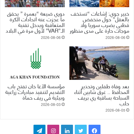
خبير جوي: إشاعات “تستخف
دوري ضيعة “بعمرة ” يحقق
بالعقل” حول منخفض
ما عجزت عنه اتحادات الكرة
قطبي يضرب سوريا ولا
المتعاقبة ويدخل تقنية
موجات حارة على مدى منظور
الـ”VAR” لأول مرة في البلاد
2026-08-06
2026-08-06
بعد وفاة طفلين وتحذير
مؤسسة الآغا خان تفتح باب
المحافظ .. غرق شابين أثناء
التقديم لتنفيذ مبادرات زراعية
السباحة بساقية ري بريف
وبيئية في ريف حماة
حلب
2026-08-03
2026-08-05
ف
ت
ل
ا
ت