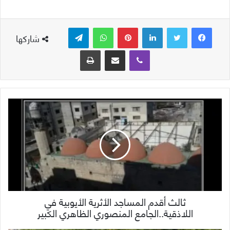
لينكدإن
بينتيريست
واتساب
تيلقرام
شاركها
ڤايبر
مشاركة عبر البريد
طباعة
ثالث أقدم المساجد الأثرية الأيوبية في
اللاذقية..الجامع المنصوري الظاهري الكبير