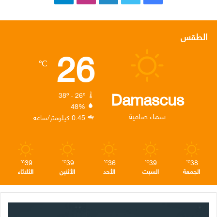
ي
و
ي
ن
ي
س
ي
ن
س
ل
الطقس
26
ب
ت
ك
ت
ق
℃
و
ر
د
ق
ر
ك
إ
ر
ا
Damascus
38º - 26º
48%
ن
ا
م
سماء صافية
0.45 كيلومتر/ساعة
م
39
39
36
39
38
℃
℃
℃
℃
℃
الجمعة
السبت
الأحد
الأثنين
الثلاثاء