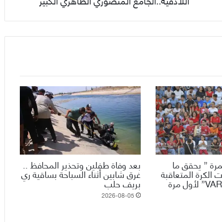
اللاذقية..الجامع المنصوري الظاهري الكبير
رة ” يحقق ما
بعد وفاة طفلين وتحذير المحافظ ..
 الكرة المتعاقبة
غرق شابين أثناء السباحة بساقية ري
ويدخل تقنية الـ”VAR” لأول مرة
بريف حلب
2026-08-05