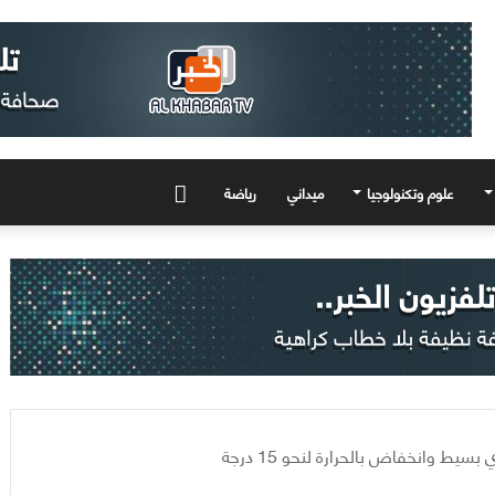
علوم وتكنولوجيا
ميداني
رياضة
المزيد
يط وانخفاض بالحرارة لنحو 15 درجة