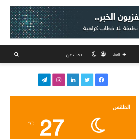
تسجيل
الوضع
بحث
تابعنا
الدخول
المظلم
عن
ف
ت
ل
ا
ت
ي
و
ي
ن
ي
س
ي
ن
س
ل
الطقس
27
ب
ت
ك
ت
ق
℃
و
ر
د
ق
ر