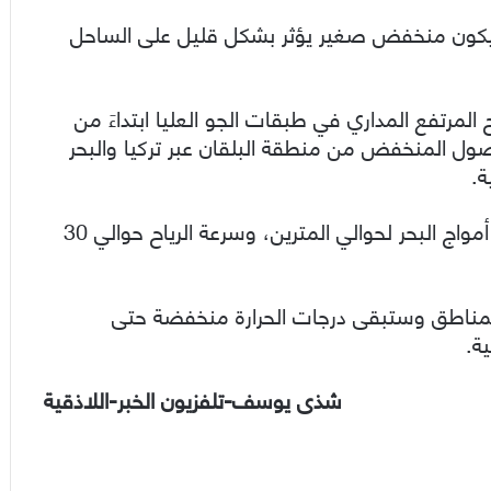
كون منخفض صغير يؤثر بشكل قليل على الساحل
لمرتفع المداري في طبقات الجو العليا ابتداءََ من
وصول المنخفض من منطقة البلقان عبر تركيا والبحر
ة.
وقال: سيرافق المنخفض هطولات مطرية وارتفاع أمواج البحر لحوالي المترين، وسرعة الرياح حوالي 30
لمناطق وستبقى درجات الحرارة منخفضة حتى
ة.
شذى يوسف-تلفزيون الخبر-اللاذقية