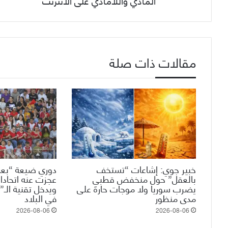
المادي واللامادي على الانترنت
مقالات ذات صلة
خبير جوي: إشاعات “تستخف
دوري ضيعة “بعم
بالعقل” حول منخفض قطبي
عجزت عنه اتحادات
يضرب سوريا ولا موجات حارة على
مدى منظور
في البلاد
2026-08-06
2026-08-06