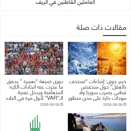
العاملين القاطنين في الريف
مقالات ذات صلة
خبير جوي: إشاعات “تستخف
دوري ضيعة “بعمرة ” يحقق
بالعقل” حول منخفض
ما عجزت عنه اتحادات الكرة
قطبي يضرب سوريا ولا
المتعاقبة ويدخل تقنية
موجات حارة على مدى منظور
الـ”VAR” لأول مرة في البلاد
2026-08-06
2026-08-06