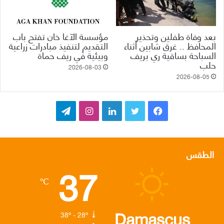
بعد وفاة طفلين وتحذير
مؤسسة الآغا خان تفتح باب
المحافظ .. غرق شابين أثناء
التقديم لتنفيذ مبادرات زراعية
السباحة بساقية ري بريف
وبيئية في ريف حماة
حلب
2026-08-03
2026-08-05
ف
ت
ل
ا
ت
ي
و
ي
ن
ي
س
ي
ن
س
ل
الطقس
37
ب
ت
ك
ت
ق
℃
و
ر
د
ق
ر
ك
إ
ر
ا
Damascus
38º - 28º