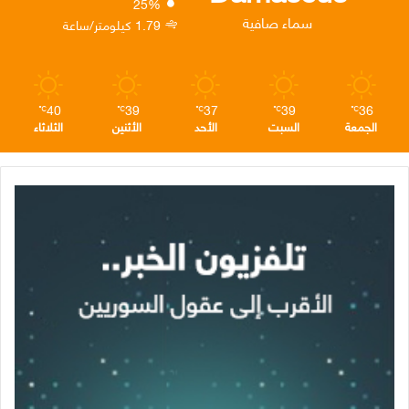
25%
ن
ا
م
سماء صافية
1.79 كيلومتر/ساعة
م
40
39
37
39
36
℃
℃
℃
℃
℃
الجمعة
السبت
الأحد
الأثنين
الثلاثاء