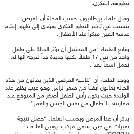
تطورهم الفكري.
وقال علماء بريطانيون بحسب المجلة أن المرض
يتسبب في تأخير التطور الفكري ويؤدي إلى ظهور إعتام
عدسة العين مبكراً عند الأطفال.
وتابع العلماء “من المحتمل أن تؤثر الحالة على طفل
واحد من بين 17 طفلاً لكنها جديدة جداً لدرجة أنها لم
تحمل اسماً بعد”.
ووجد العلماء أن “غالبية المرضى الذين يعانون من هذه
الحالة يعانون أيضاً من صغر الرأس وهو عيب يظهر عند
الولادة حيث يكون رأس الطفل أصغر من المتوقع عند
مقارنته بالأطفال من نفس الجنس والعمر”.
يذكر أن هذا المرض وبحسب العلماء “حصل نتيجة
تغيرات في جين يسمى مركب بروتين الغلاف 1
(COPB1) حيث سيساعد تحديد المتغيرات في هذا