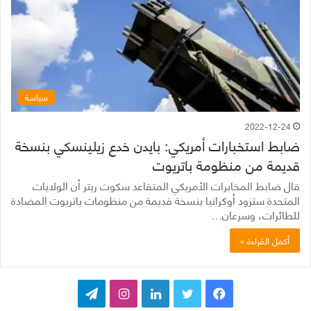
سياسة
2022-12-24
ضابط استخبارات أمريكي: بايدن خدع زيلينسكي بنسخة
قديمة من منظومة باتريوت
قال ضابط المخابرات الأمريكي المتقاعد سكوت ريتر أن الولايات
المتحدة ستزود أوكرانيا بنسخة قديمة من منظومات باتريوت المضادة
للطائرات، وسرعان…
أكمل القراءة »
ف
ت
ل
ا
ت