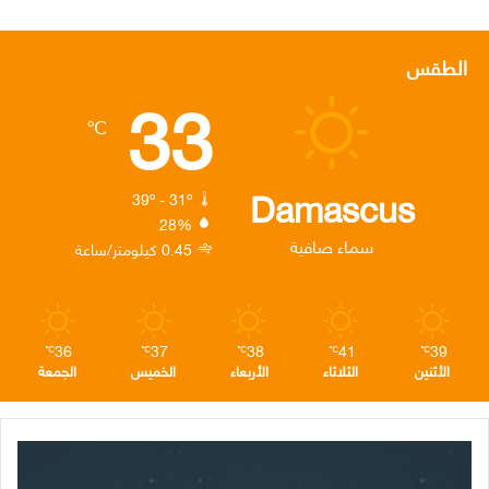
ي
و
ي
ن
ي
س
ي
ن
س
ل
الطقس
33
ب
ت
ك
ت
ق
℃
و
ر
د
ق
ر
ك
إ
ر
ا
Damascus
39º - 31º
28%
ن
ا
م
سماء صافية
0.45 كيلومتر/ساعة
م
36
37
38
41
39
℃
℃
℃
℃
℃
الأثنين
الثلاثاء
الأربعاء
الخميس
الجمعة