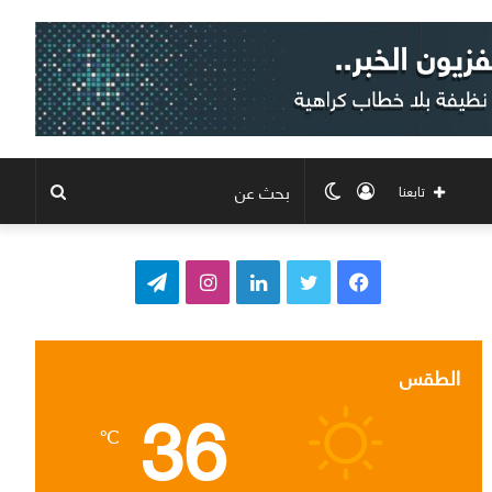
تسجيل
الوضع
بحث
تابعنا
الدخول
المظلم
عن
ف
ت
ل
ا
ت
ي
و
ي
ن
ي
س
ي
ن
س
ل
الطقس
36
ب
ت
ك
ت
ق
℃
و
ر
د
ق
ر