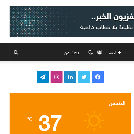
تسجيل
الوضع
بحث
تابعنا
الدخول
المظلم
عن
ف
ت
ل
ا
ت
ي
و
ي
ن
ي
س
ي
ن
س
ل
الطقس
37
ب
ت
ك
ت
ق
℃
و
ر
د
ق
ر