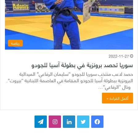
رياضة
2022-11-27
سوريا تحصد برونزية في بطولة آسيا للجودو
حصد لاعب منتخب سوريا للجودو “سليمان الرفاعي” الميدالية
البرونزية ببطولة آسيا للجودو المقامة في العاصمة اللبنانية “بيروت”.
ونال “الرفاعي”…
أكمل القراءة »
ف
ت
ل
ا
ت
ي
و
ي
ن
ي