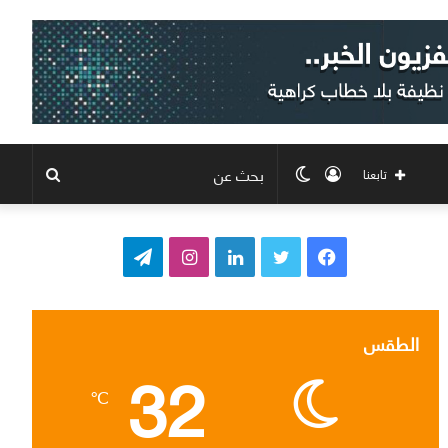
تسجيل
الوضع
بحث
تابعنا
الدخول
المظلم
عن
ف
ت
ل
ا
ت
ي
و
ي
ن
ي
س
ي
ن
س
ل
الطقس
32
ب
ت
ك
ت
ق
℃
و
ر
د
ق
ر