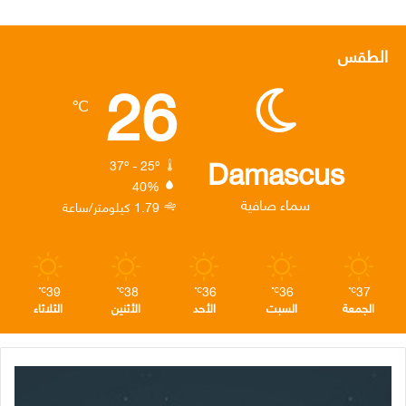
ي
و
ي
ن
ي
س
ي
ن
س
ل
الطقس
26
ب
ت
ك
ت
ق
℃
و
ر
د
ق
ر
ك
إ
ر
ا
Damascus
37º - 25º
40%
ن
ا
م
سماء صافية
1.79 كيلومتر/ساعة
م
39
38
36
36
37
℃
℃
℃
℃
℃
الجمعة
السبت
الأحد
الأثنين
الثلاثاء