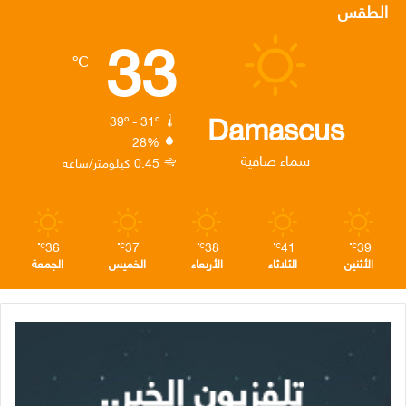
س
ي
ن
س
ل
الطقس
33
ب
ت
ك
ت
ق
℃
و
ر
د
ق
ر
ك
إ
ر
ا
Damascus
39º - 31º
28%
ن
ا
م
سماء صافية
0.45 كيلومتر/ساعة
م
36
37
38
41
39
℃
℃
℃
℃
℃
الأثنين
الثلاثاء
الأربعاء
الخميس
الجمعة