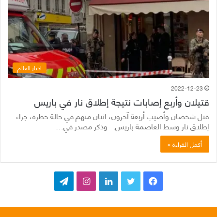
اخبار العالم
2022-12-23
قتيلان وأربع إصابات نتيجة إطلاق نار في باريس
قتل شخصان وأصيب أربعة آخرون، اثنان منهم في حالة خطرة، جراء
إطلاق نار وسط العاصمة باريس. وذكر مصدر في…
أكمل القراءة »
ف
ت
ل
ا
ت
ي
و
ي
ن
ي