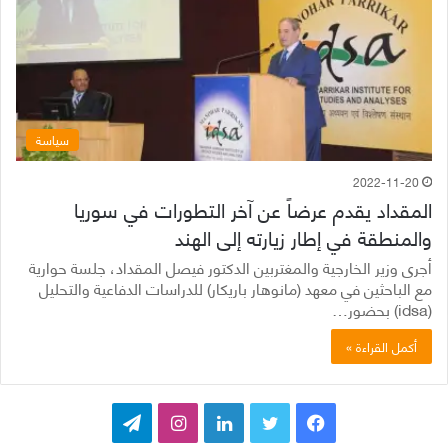
سياسة
2022-11-20
المقداد يقدم عرضاً عن آخر التطورات في سوريا
والمنطقة في إطار زيارته إلى الهند
أجرى وزير الخارجية والمغتربين الدكتور فيصل المقداد، جلسة حوارية
مع الباحثين في معهد (مانوهار باريكار) للدراسات الدفاعية والتحليل
(idsa) بحضور…
أكمل القراءة »
ف
ت
ل
ا
ت