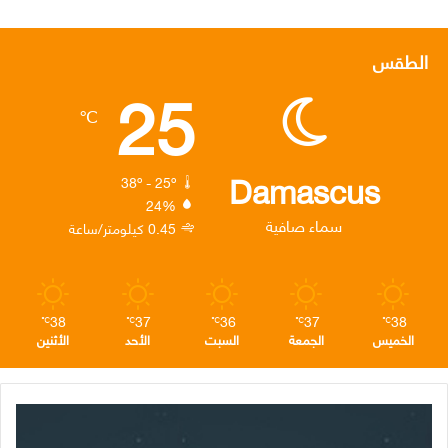
ي
و
ي
ن
ي
س
ي
ن
س
ل
الطقس
25
ب
ت
ك
ت
ق
℃
و
ر
د
ق
ر
ك
إ
ر
ا
Damascus
38º - 25º
24%
ن
ا
م
سماء صافية
0.45 كيلومتر/ساعة
م
38
37
36
37
38
℃
℃
℃
℃
℃
الخميس
الجمعة
السبت
الأحد
الأثنين