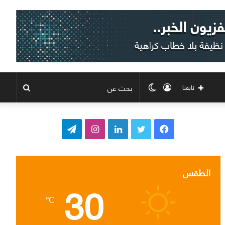
تسجيل
الوضع
بحث
تابعنا
الدخول
المظلم
عن
ف
ت
ل
ا
ت
ي
و
ي
ن
ي
س
ي
ن
س
ل
الطقس
30
ب
ت
ك
ت
ق
℃
و
ر
د
ق
ر