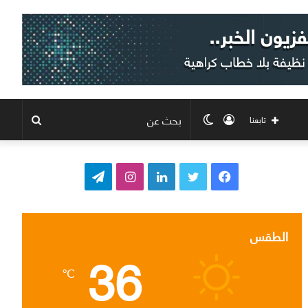
تسجيل
الوضع
بحث
تابعنا
الدخول
المظلم
عن
ف
ت
ل
ا
ت
ي
و
ي
ن
ي
س
ي
ن
س
ل
الطقس
36
ب
ت
ك
ت
ق
℃
و
ر
د
ق
ر