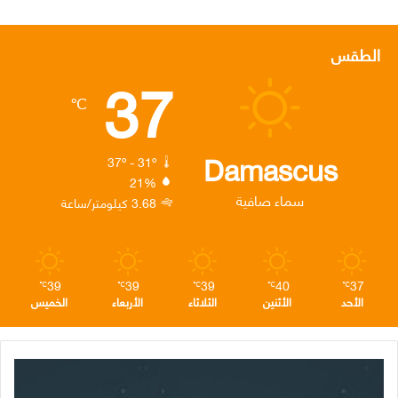
ي
و
ي
ن
ي
س
ي
ن
س
ل
الطقس
37
ب
ت
ك
ت
ق
℃
و
ر
د
ق
ر
ك
إ
ر
ا
Damascus
37º - 31º
21%
ن
ا
م
سماء صافية
3.68 كيلومتر/ساعة
م
39
39
39
40
37
℃
℃
℃
℃
℃
الأحد
الأثنين
الثلاثاء
الأربعاء
الخميس