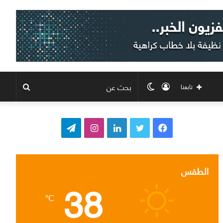
تسجيل
الوضع
بحث
تابعنا
الدخول
المظلم
عن
ف
ت
ل
ا
ت
ي
و
ي
ن
ي
س
ي
ن
س
ل
الطقس
38
ب
ت
ك
ت
ق
℃
و
ر
د
ق
ر