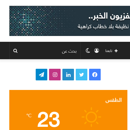
تسجيل
الوضع
بحث
تابعنا
الدخول
المظلم
عن
ف
ت
ل
ا
ت
ي
و
ي
ن
ي
س
ي
ن
س
ل
الطقس
23
ب
ت
ك
ت
ق
℃
و
ر
د
ق
ر