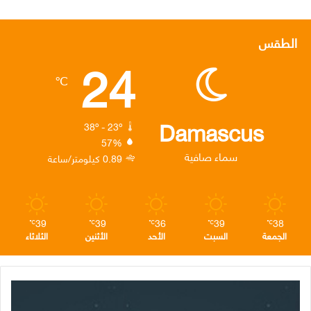
ي
و
ي
ن
ي
س
ي
ن
س
ل
الطقس
24
ب
ت
ك
ت
ق
℃
و
ر
د
ق
ر
ك
إ
ر
ا
Damascus
38º - 23º
57%
ن
ا
م
سماء صافية
0.89 كيلومتر/ساعة
م
39
39
36
39
38
℃
℃
℃
℃
℃
الجمعة
السبت
الأحد
الأثنين
الثلاثاء