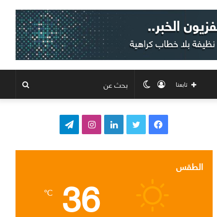
تسجيل
الوضع
بحث
تابعنا
الدخول
المظلم
عن
ف
ت
ل
ا
ت
ي
و
ي
ن
ي
س
ي
ن
س
ل
الطقس
36
ب
ت
ك
ت
ق
℃
و
ر
د
ق
ر