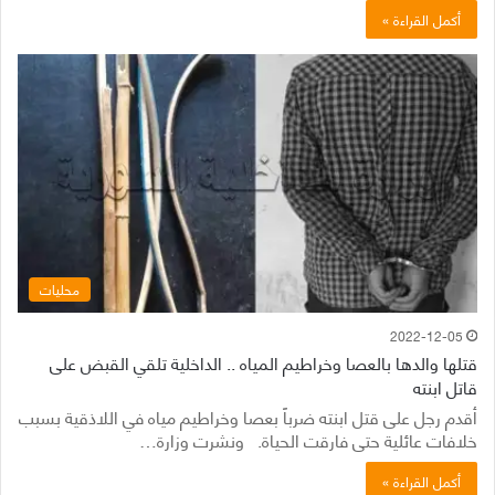
أكمل القراءة »
محليات
2022-12-05
قتلها والدها بالعصا وخراطيم المياه .. الداخلية تلقي القبض على
قاتل ابنته
أقدم رجل على قتل ابنته ضرباً بعصا وخراطيم مياه في اللاذقية بسبب
خلافات عائلية حتى فارقت الحياة. ونشرت وزارة…
أكمل القراءة »