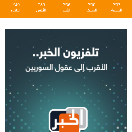
40
39
36
39
37
℃
℃
℃
℃
℃
الجمعة
السبت
الأحد
الأثنين
الثلاثاء