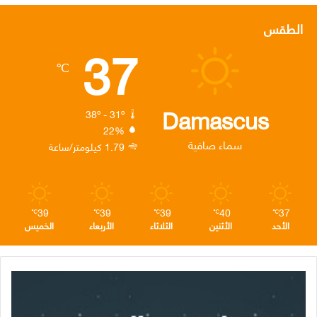
س
ي
ن
س
ل
الطقس
37
ب
ت
ك
ت
ق
℃
و
ر
د
ق
ر
ك
إ
ر
ا
Damascus
38º - 31º
22%
ن
ا
م
سماء صافية
1.79 كيلومتر/ساعة
م
39
39
39
40
37
℃
℃
℃
℃
℃
الأحد
الأثنين
الثلاثاء
الأربعاء
الخميس