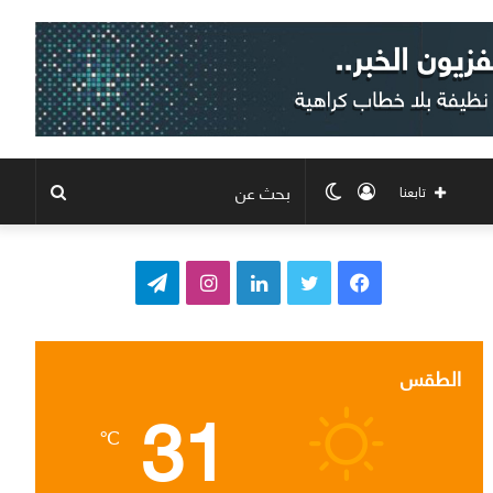
تسجيل
الوضع
بحث
تابعنا
الدخول
المظلم
عن
ف
ت
ل
ا
ت
ي
و
ي
ن
ي
س
ي
ن
س
ل
الطقس
31
ب
ت
ك
ت
ق
℃
و
ر
د
ق
ر