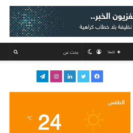
تسجيل
الوضع
بحث
تابعنا
الدخول
المظلم
عن
ف
ت
ل
ا
ت
ي
و
ي
ن
ي
س
ي
ن
س
ل
الطقس
24
ب
ت
ك
ت
ق
℃
و
ر
د
ق
ر