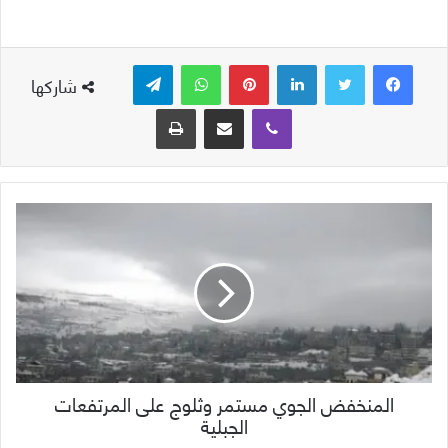
لينكدإن
بينتيريست
واتساب
تيلقرام
شاركها
ڤايبر
مشاركة عبر البريد
طباعة
المنخفض الجوي مستمر وثلوج على المرتفعات
الجبلية