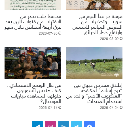
موجة حر تبدأ اليوم في
محافظ حلب يحذر من
سوريا.. وتحذيرات من
الاقتراب من قنوات الري بعد
التعرض المباشر للشمس
غرق أربعة أشخاص خلال شهر
وارتفاع خطر الحرائق
2026-07-30
2026-08-02
إطلاق مفترس حيوي في
في ظل الوضع الاقتصادي..
“برج إسلام” لمكافحة
كيف هندس السوريون
“العنكبوت الأحمر” والحد من
حلولهم لمشاهدة مباريات
استخدام المبيدات
المونديال؟
2026-07-17
2026-07-24
ف
ت
ل
ا
ت