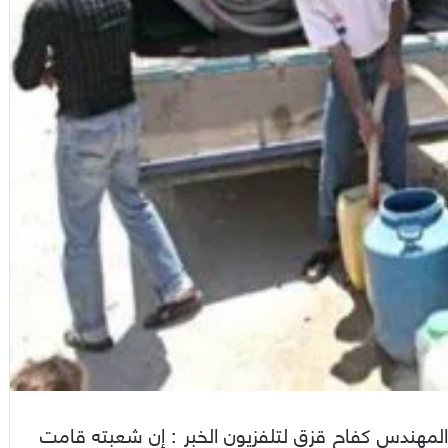
مهندس كفاح قزق لتلفزيون الخبر : إن شعبته قامت