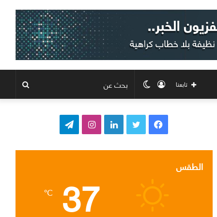
تسجيل
الوضع
بحث
تابعنا
الدخول
المظلم
عن
ف
ت
ل
ا
ت
ي
و
ي
ن
ي
س
ي
ن
س
ل
الطقس
37
ب
ت
ك
ت
ق
℃
و
ر
د
ق
ر