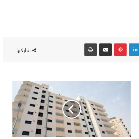
لينكدإن
بينتيريست
مشاركة عبر البريد
طباعة
شاركها