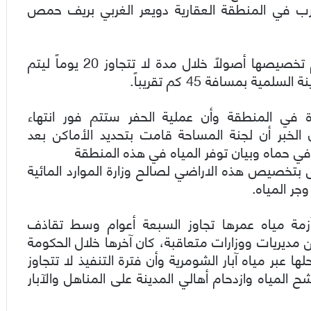
لشرب في المنطقة العقارية دويعر الغربي بريف حمص
وبين المهندس كفاح قزق أن هذه المنطقة سيتم تخصيصها أصولاً خلال مدة لا تتجاوز 20 يوماً ليتم
 بمسافة 45 كم تقريباً.
في المنطقة وأن عملية الحفر ستتم فور انتهاء
خبر أن لجنة المساحة قامت بتحديد الأماكن بعد
حماه وبيان توفر المياه في هذه المنطقة
 بتخصيص هذه الاراضي لصالح وزارة الموارد المائية
جر المياه.
مة مياه عمرها تجاوز السبعة أعوام وسط تقاذف
 مديريات ووزارات متعاقبة، كان آخرها خلال الحكومة
 عبر مياه آبار الشومرية وأن فترة التنفيذ لا تتجاوز
 المياه وازدحام أهالي المدينة على المناهل والآبار