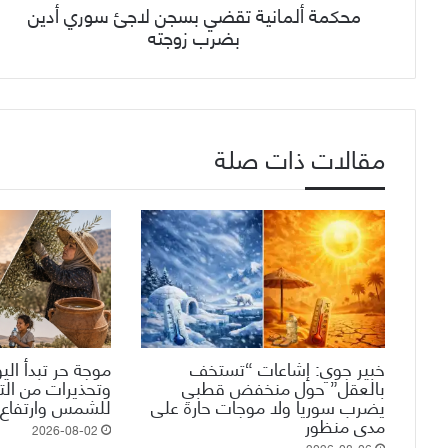
محكمة ألمانية تقضي بسجن لاجئ سوري أدين
بضرب زوجته
مقالات ذات صلة
خبير جوي: إشاعات “تستخف
موجة حر تبدأ الي
بالعقل” حول منخفض قطبي
وتحذيرات من ال
يضرب سوريا ولا موجات حارة على
للشمس وارتفاع 
مدى منظور
2026-08-02