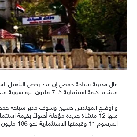
منشأة بكلفة استثمارية 715 مليون ليرة سورية منذ بداية عام 2016 ولغاية منتصف تشرين الثاني.
و أوضح المهندس حسين وسوف مدير سياحة حمص و
المرسوم 11 وقيمتها الاستثمارية نحو 166 مليون ليرة.