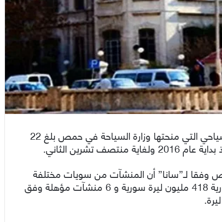
قال مديرية سياحة حمص إن عدد رخص التأهيل السياحي التي منحتها وزارة السياحة في حمص بلغ 22
فقا لـ”سانا” أن المنشآت من سويات مختلفة
منها 12 منشأة جديدة مؤهلة أصولاً بقيمة استثمارية 418 مليون ليرة سورية و 6 منشآت مؤهلة وفق