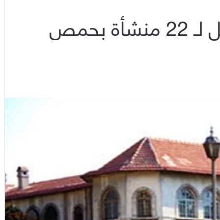
السياحة تمنح رخص تأهيل لـ 22 منشأة بحمص