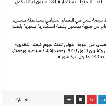
ولفت إلى أن الرخص شملت إعادة تأهيل 4 منشآت بلغت قيمتها الاستثمارية 131 مليون ليرة لدخول
وبين وسوف أن هذه المنشآت أسهمت بتوفير 213 فرصة عمل في القطاع السياحي بمحافظة حمص،
م من سوية نجمتين بكلفة استثمارية تقديرية بلغت
دق من الدرجة الاولى ثلاث نجوم كلفته التقديرية
1.5 مليار ليرة سورية، كما منحت خلال شهري أيلول وتشرين الأول 2016 رخصة إشادة سياحية ورخصتي
رية.
لينكدإن
بينتيريست
مشاركة عبر البريد
طباعة
شاركها