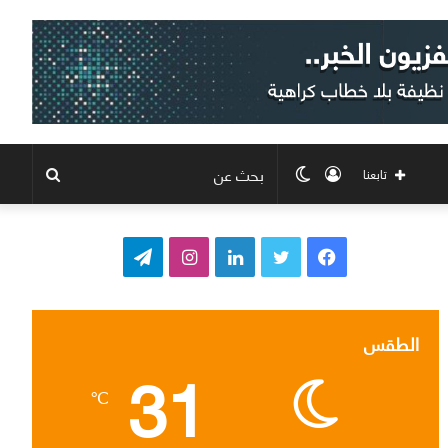
تسجيل
الوضع
بحث
تابعنا
الدخول
المظلم
عن
ف
ت
ل
ا
ت
ي
و
ي
ن
ي
س
ي
ن
س
ل
الطقس
31
ب
ت
ك
ت
ق
℃
و
ر
د
ق
ر