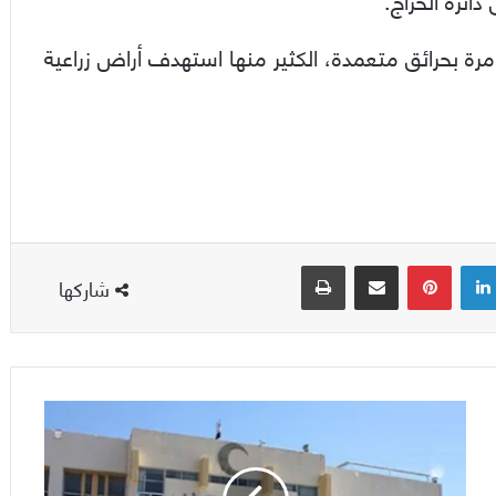
رة بحرائق متعمدة، الكثير منها استهدف أراض زراعية
لينكدإن
بينتيريست
مشاركة عبر البريد
طباعة
شاركها