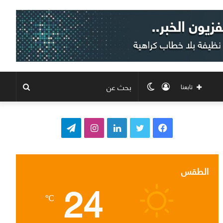
تسجيل
الوضع
بحث
تابعنا
الدخول
المظلم
عن
ف
ت
ل
ا
ت
ي
و
ي
ن
ي
س
ي
ن
س
ل
الطقس
24
ب
ت
ك
ت
ق
℃
و
ر
د
ق
ر