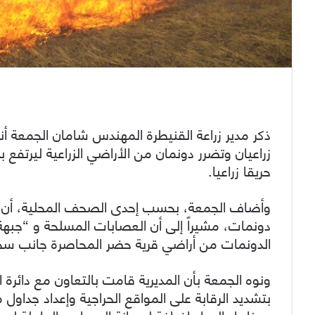
ذكر مدير زراعة القنيطرة المهندس شامان الجمعة أ
حريقا زراعيا.
دونمات، مشيراً إلى أن العصابات المسلحة و “جبه
الدونمات من أراضي قرية حضر المحاصرة جانب سحيت
ونوه الجمعة بأن المديرية قامت بالتعاون مع دائرة 
بتشديد الرقابة على المواقع الحراجية وإعداد جداول 
ومناهل المياه إضافة لصيانة الصهاريج العاملة لدى د