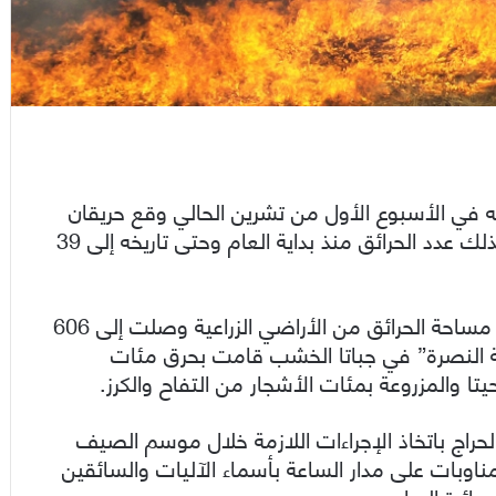
نه في الأسبوع الأول من تشرين الحالي وقع حريقان
زراعيان وتضرر دونمان من الأراضي الزراعية ليرتفع بذلك عدد الحرائق منذ بداية العام وحتى تاريخه إلى 39
وأضاف الجمعة، بحسب إحدى الصحف المحلية، أن مساحة الحرائق من الأراضي الزراعية وصلت إلى 606
ة النصرة” في جباتا الخشب قامت بحرق مئات
ا والمزروع
ة بمئات الأشجار من التفاح والكرز.
الحراج باتخاذ الإجراءات اللازمة خلال موسم الصيف
مناوبات على مدار الساعة بأسماء الآليات والسائقين
ائرة الحراج.