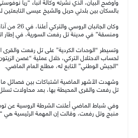
وأوضح البيان، الذي نشرته وكالة أنباء “ريا نوفوس
بالسكان بين بلدتي حربل والشيخ عيسى التابعتين 
وكان الجانبا
ومنسقة” في مدينة تل رفعت السورية، في إطار ات
وتسيطر “الوحدات الكردية” على تل رفعت والقرى ال
لحساب الاحتلال التركي، خلال عملية “غصن الزيتو
“الجيش الوطني” التابع له، مطلع العام الماضي.
وشهدت الأشهر الماضية اشتباكات بين فصائل ما 
تل رفعت والقرى المحيطة بها، بعد محاولات تسلل ل
وفي شباط الماضي أعلنت الشرطة الروسية عن تو
منبج وتل رفعت، وقالت إن المهمة الرئيسية هي “حما