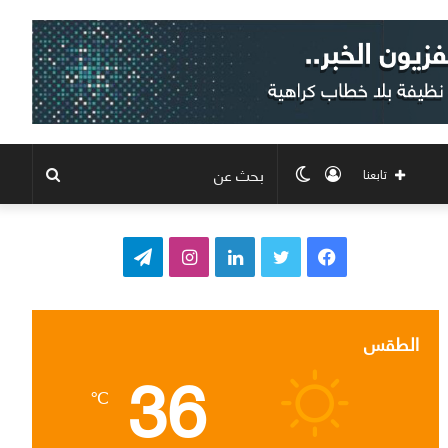
تسجيل
الوضع
بحث
تابعنا
الدخول
المظلم
عن
ف
ت
ل
ا
ت
ي
و
ي
ن
ي
س
ي
ن
س
ل
الطقس
36
ب
ت
ك
ت
ق
℃
و
ر
د
ق
ر