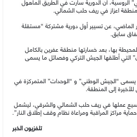
تي” الروسية، أن الدورية سارت في الطريق المأهول
لمنطقة اعزاز في ريف حلب الشمالي.
ن الروسي والتركي أعلنا، في 26 من آذار الماضي، عن تسيير أول دورية مشتركة “مستقلة
فاق سابق.
محيطة بها، بعد خسارتها منطقة عفرين بالكامل
ن” التي أطلقها الجيش التركي وفصائل ما يسمى
يسمى “الجيش الوطني” و “الوحدات” المتمركزة في
لأخيرة إلى المنطقة.
سيع عملها في ريف حلب الشمالي والشرقي، ليشمل
ية مراكز المراقبة ومراعاة نظام وقف إطلاق النار”.
تلفزيون الخبر