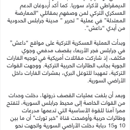
الديمقراطي لأكراد سوريا. كما أكد أردوغان الدعم
العسكري التركي لمن وصفهم بمقاتلي “المعارضة
المعتدلة” في عملية ” تحرير ” مدينة جرابلس الحدودية
من أيدي “داعش”.
وبدأت العملية العسكرية التركية على مواقع “داعش”
في جرابلس فجر الأربعاء بقصف مدفعي وجوي
مكثف، إذ شاركت مقاتلات أمريكية في توجيه الغارات
الجوية بجانب الطائرات الحربية التركية. ووجهت القوات
التركية، تمهيدا للتوغل البري، بعشرات الغارات داخل
الأراضي السورية.
وبعد أن بلغت عمليات القصف ذروتها، دخلت وحدات
من القوات الخاصة إلى محيط جرابلس السورية، لتفتح
ممرا آمنا للقوة الأساسية التي تدعمها مدرعات
وطائرات حربية.وأوضحت قناة “خبر تورك” أن ما بين
10 و15 دبابة دخلت الأراضي السورية واتجهت نحو