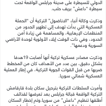
الدولي للسيطرة على مدينة جرابلس الواقعة تحت
سيطرة “داعش” بريف حلب.
وذكرت وكالة أنباء “الاناضول” التركية أن “الحملة
العسكرية التي بدأت تهدف إلى تطهير الحدود من
المنظمات الإرهابية، والمساهمة في زيادة أمن
الحدود، وفي ذات الوقت إيلاء الأولوية لوحدة الأراضي
السورية ودعمها”.
وذكرت مصادر عسكرية تركية أنها أصابت 19هدفا
بشكل دقيق، بين عدد من الأهداف كان من المخطط
ضربها من قبل القوات الجوية التركية، في إطار العملية
العسكرية شمالي سوريا.
وأمرت السلطات التركية بترحيل سكان بلدة قارقامش
التركية الواقعة قبالة جرابلس بعد تعرضها لقذائف
أطلقها تنظيم “داعش” من سوريا.وتم إخطار السكان
بضرورة مغادرة البلدة بمكبرات الصوت، وأرسلت