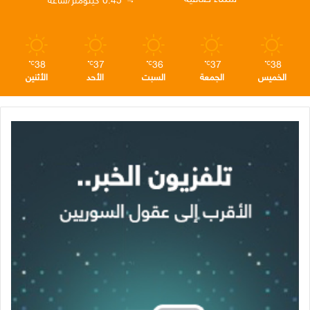
م
38
37
36
37
38
℃
℃
℃
℃
℃
الخميس
الجمعة
السبت
الأحد
الأثنين