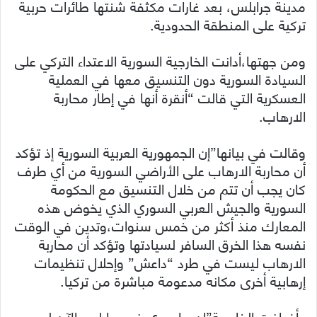
مدينة جرابلس، بعد غارات مكثفة شنتها طائرات حربية
تركية على المنطقة الحدودية.
ومن جهتها،أدانت الخارجية السورية الاعتداء التركي على
السيادة السورية دون التنسيق معها في العملية
العسكرية التي قالت “أنقرة أنها في إطار محاربة
الارهاب.
وقالت في بيانها”إن الجمهورية العربية السورية إذ تؤكد
أن محاربة الارهاب على الأراضي السورية من أي طرف
كان يجب أن تتم من خلال التنسيق مع الحكومة
السورية والجيش العربي السوري الذي يخوض هذه
المعارك منذ أكثر من خمس سنوات،وتدين في الوقت
نفسه هذا الخرق السافر لسيادتها وتؤكد أن محاربة
الارهاب ليست في طرد “داعش” وإحلال تنظيمات
إرهابية أخرى مكانه مدعومة مباشرة من تركيا.
وأضافت الخارجية”إن ما يجري في جرابلس الآن ليس