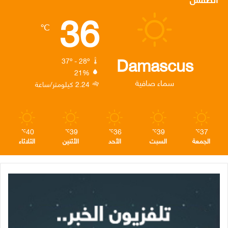
36
ب
ت
ك
ت
ق
℃
و
ر
د
ق
ر
ك
إ
ر
ا
Damascus
37º - 28º
21%
ن
ا
م
سماء صافية
2.24 كيلومتر/ساعة
م
40
39
36
39
37
℃
℃
℃
℃
℃
الجمعة
السبت
الأحد
الأثنين
الثلاثاء