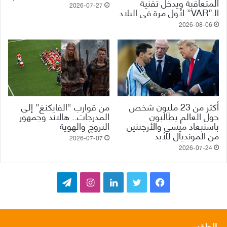
المتعاقبة ويدخل تقنية
2026-07-27
الـ”VAR” لأول مرة في البلاد
2026-08-06
أكثر من 23 مليون شخص
من قوارب “الفايكنغ” إلى
حول العالم يطالبون
المدرجات.. هالاند وجمهور
باستبعاد ميسي والأرجنتين
النروج والهوية
من المونديال للأبد
2026-07-07
2026-07-24
ف
ت
ل
ا
ت
ي
و
ي
ن
ي
س
ي
ن
س
ل
الطقس