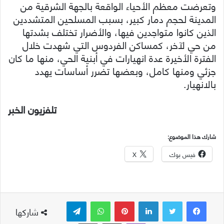
وتعرضت معظم الأحياء الواقعة بالجهة الشرقية من
المدينة لحجم دمار كبير، بسبب المسلحين المتشددين
الذين كانوا متواجدين فيها، والأضرار تختلف بشدتها
من حي لآخر، كمساكن الفردوس التي شهدت خلال
الفترة الأخيرة عدة انهيارات في أبنية الحي، منها ما كان
جزئي ومنها كامل، وبعضها تضرر أساسات يهدد
بالانهيار.
تلفزيون الخبر
شارك هذا الموضوع:
فيس بوك
X
لينكدإن
بينتيريست
واتساب
تيلقرام
شاركها
ڤايبر
مشاركة عبر البريد
طباعة