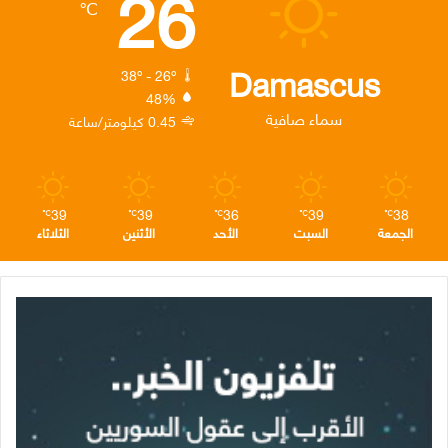
26
℃
و
ر
د
ق
ر
ك
إ
ر
ا
Damascus
38º - 26º
48%
ن
ا
م
سماء صافية
0.45 كيلومتر/ساعة
م
39
39
36
39
38
℃
℃
℃
℃
℃
الجمعة
السبت
الأحد
الأثنين
الثلاثاء