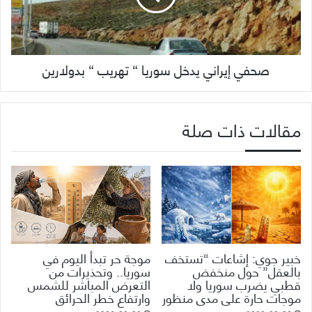
صحفي إيراني يدخل سوريا “ تهريب “ بدولارين
مقالات ذات صلة
خبير جوي: إشاعات “تستخف
موجة حر تبدأ اليوم في
بالعقل” حول منخفض
سوريا.. وتحذيرات من
قطبي يضرب سوريا ولا
التعرض المباشر للشمس
موجات حارة على مدى منظور
وارتفاع خطر الحرائق