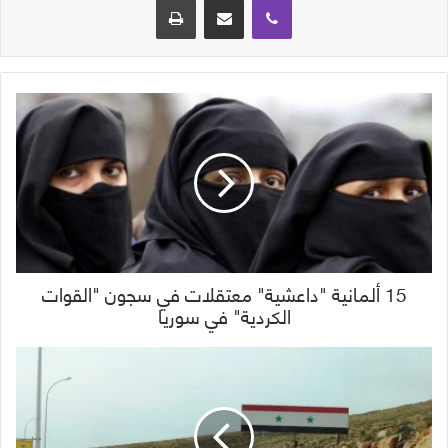
15 ألمانية "داعشية" معتقلات في سجون "القوات
الكردية" في سوريا