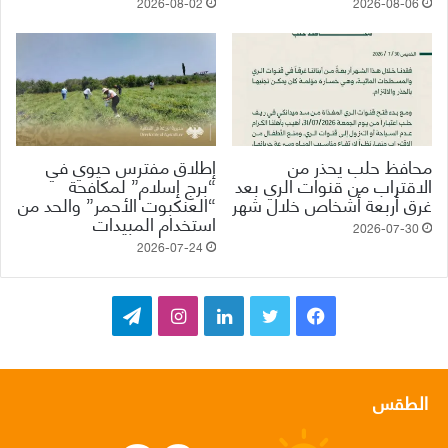
2026-08-02
2026-08-06
محافظ حلب يحذر من
إطلاق مفترس حيوي في
الاقتراب من قنوات الري بعد
“برج إسلام” لمكافحة
غرق أربعة أشخاص خلال شهر
“العنكبوت الأحمر” والحد من
استخدام المبيدات
2026-07-30
2026-07-24
ف
ت
ل
ا
ت
ي
و
ي
ن
ي
س
ي
ن
س
ل
الطقس
ب
ت
ك
ت
ق