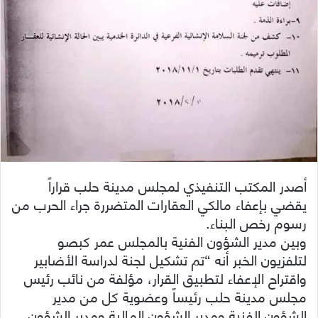
أصدر المكتب التنفيذي لمجلس مدينة حلب قراراً
يقضي بإعفاء مالكي العقارات المتضررة جراء الحرب من
رسوم رخص البناء.
وبين مدير الشؤون الفنية بالمجلس عمر كبصو
لتلفزيون الخبر أنه “تم تشكيل لجنة لدراسة الأضابير
واقتراح الإعفاء لتطبيق القرار، مؤلفة من نائب رئيس
مجلس مدينة حلب رئيساً وعضوية كل من مدير
الشؤون الفنية ومدير الشؤون المالية ومدير الشؤون