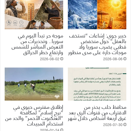
خبير جوي: إشاعات “تستخف
موجة حر تبدأ اليوم في
بالعقل” حول منخفض
سوريا.. وتحذيرات من
قطبي يضرب سوريا ولا
التعرض المباشر للشمس
موجات حارة على مدى منظور
وارتفاع خطر الحرائق
2026-08-02
2026-08-06
محافظ حلب يحذر من
إطلاق مفترس حيوي في
الاقتراب من قنوات الري بعد
“برج إسلام” لمكافحة
غرق أربعة أشخاص خلال شهر
“العنكبوت الأحمر” والحد من
استخدام المبيدات
2026-07-30
2026-07-24