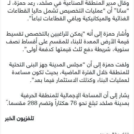
وقال مدير المنطقة الصناعية في صلخد، رعد حمزة، لـ
“سانا” أن “عمليات التخصيص تشمل حاليا القطاعات
الغذائية والميكانيكية وباقي القطاعات تباعاً”.
وأشار حمزة إلى أنه “يمكن للراغبين بالتخصص تقسيط
قيمة الأرض المعدة للبناء للمقسم على أقساط نصف
سنوية، شريطة دفع ثلث قيمتها كدفعة أولى”.
ولفت حمزة إلى أن “مجلس المدينة جهز البنى التحتية
للمنطقة خلال الفترة الماضية، بحيث تكون مساعدة
لعمليات البناء وكذلك الاستثمار فيما بعد”.
يشار إلى أن المساحة الإجمالية للمنطقة الحرفية
بمدينة صلخد تبلغ نحو 76 هكتاراً وتضم 288 مقسما.ً
تلفزيون الخبر
شارك هذا الموضوع: