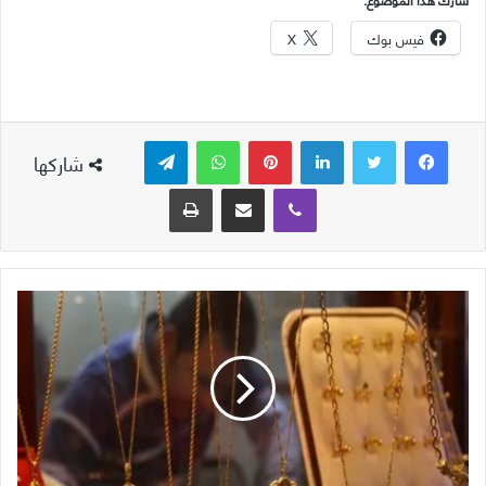
فيس بوك
X
لينكدإن
بينتيريست
واتساب
تيلقرام
شاركها
ڤايبر
مشاركة عبر البريد
طباعة