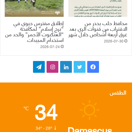
محافظ حلب يحذر من
إطلاق مفترس حيوي في
الاقتراب من قنوات الري بعد
“برج إسلام” لمكافحة
غرق أربعة أشخاص خلال شهر
“العنكبوت الأحمر” والحد من
استخدام المبيدات
2026-07-30
2026-07-24
ف
ت
ل
ا
ت
ي
و
ي
ن
ي
س
ي
ن
س
ل
الطقس
34
ب
ت
ك
ت
ق
℃
و
ر
د
ق
ر
ك
إ
ر
ا
Damascus
34º - 28º