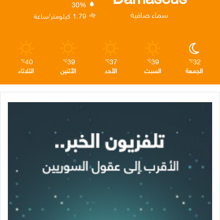
30%
ن
ا
م
سماء صافية
1.79 كيلومتر/ساعة
م
40
39
37
39
32
℃
℃
℃
℃
℃
الجمعة
السبت
الأحد
الأثنين
الثلاثاء