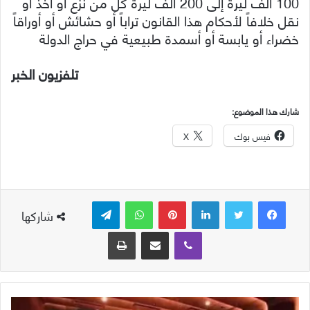
100 ألف ليرة إلى 200 ألف ليرة كل من نزع أو أخذ أو
نقل خلافاً لأحكام هذا القانون تراباً أو حشائش أو أوراقاً
خضراء أو يابسة أو أسمدة طبيعية في حراج الدولة
تلفزيون الخبر
شارك هذا الموضوع:
فيس بوك
X
لينكدإن
بينتيريست
واتساب
تيلقرام
شاركها
ڤايبر
مشاركة عبر البريد
طباعة