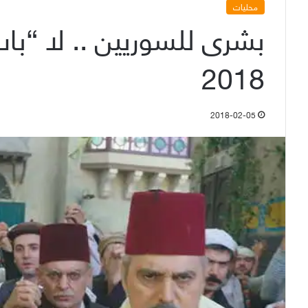
محليات
بشرى للسوريين .. لا “با
2018
2018-02-05