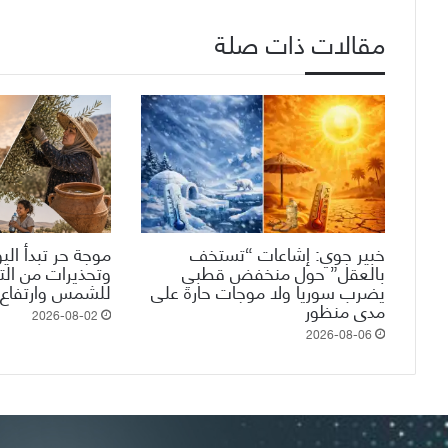
مقالات ذات صلة
خبير جوي: إشاعات “تستخف
موجة حر تبدأ الي
بالعقل” حول منخفض قطبي
وتحذيرات من ال
يضرب سوريا ولا موجات حارة على
للشمس وارتفاع 
مدى منظور
2026-08-02
2026-08-06