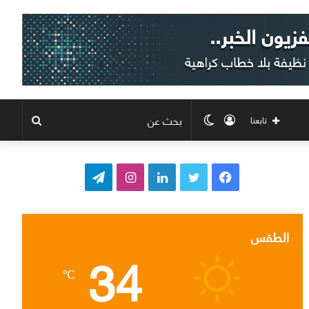
تسجيل
الوضع
بحث
تابعنا
الدخول
المظلم
عن
ف
ت
ل
ا
ت
ي
و
ي
ن
ي
س
ي
ن
س
ل
الطقس
34
ب
ت
ك
ت
ق
℃
و
ر
د
ق
ر