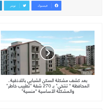
فيسبوك
تويتر
بعد كشف مشكلة السكن الشبابي باللاذقية..
المحافظة “ تنتخي" بـ 270 شقة "تطييب خاطر"
والمشكلة الأساسية “منسية"