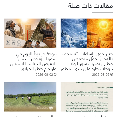
مقالات ذات صلة
خبير جوي: إشاعات “تستخف
موجة حر تبدأ اليوم في
بالعقل” حول منخفض
سوريا.. وتحذيرات من
قطبي يضرب سوريا ولا
التعرض المباشر للشمس
موجات حارة على مدى منظور
وارتفاع خطر الحرائق
2026-08-02
2026-08-06
محافظ حلب يحذر من
إطلاق مفترس حيوي في