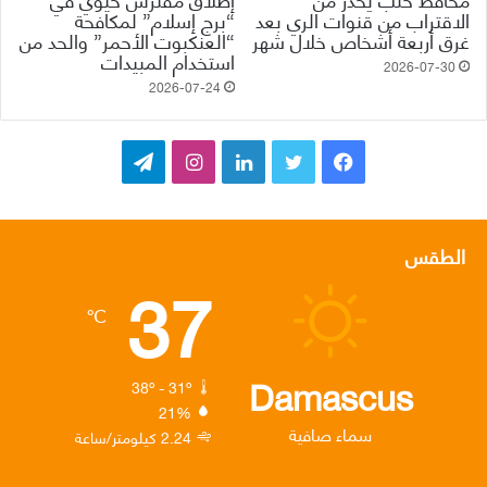
الاقتراب من قنوات الري بعد
“برج إسلام” لمكافحة
غرق أربعة أشخاص خلال شهر
“العنكبوت الأحمر” والحد من
استخدام المبيدات
2026-07-30
2026-07-24
ف
ت
ل
ا
ت
ي
و
ي
ن
ي
س
ي
ن
س
ل
الطقس
37
ب
ت
ك
ت
ق
℃
و
ر
د
ق
ر
ك
إ
ر
ا
Damascus
38º - 31º
21%
ن
ا
م
سماء صافية
2.24 كيلومتر/ساعة
م