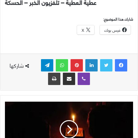
عطية العطية – تلفزيون الخبر – الحسكة
شارك هذا الموضوع:
فيس بوك
X
لينكدإن
بينتيريست
واتساب
تيلقرام
شاركها
ڤايبر
مشاركة عبر البريد
طباعة