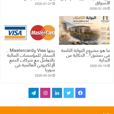
الأسواق
2026-07-27
2026-07-29
ما هو مشروع البوابة الثامنة
بينها Visa وMastercard ..
في دمشق؟.. الحكاية من
السماح للمؤسسات المالية
البداية
بالتعامل مع شركات الدفع
الإلكتروني العالمية في
2026-05-19
سوريا
2026-05-04
ف
ت
ل
ا
ت
ي
و
ي
ن
ي
س
ي
ن
س
ل