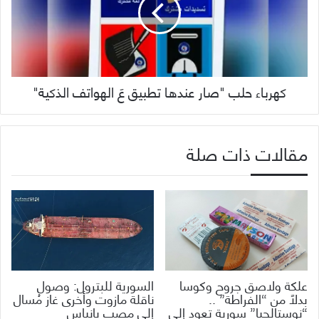
كهرباء حلب "صار عندها تطبيق عَ الهواتف الذكية"
مقالات ذات صلة
علكة ولاصق جروح وكوسا
السورية للبترول: وصول
بدلاً من “الفراطة” ..
ناقلة مازوت وأخرى غاز مُسال
“نوستالجيا” سورية تعود إلى
إلى مصب بانياس