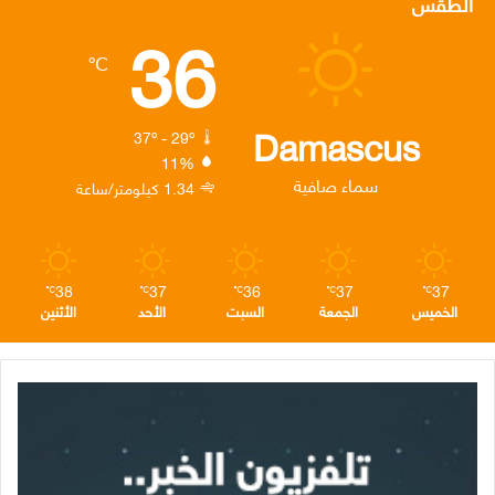
الطقس
36
ب
ت
ك
ت
ق
℃
و
ر
د
ق
ر
ك
إ
ر
ا
Damascus
37º - 29º
11%
ن
ا
م
سماء صافية
1.34 كيلومتر/ساعة
م
38
37
36
37
37
℃
℃
℃
℃
℃
الخميس
الجمعة
السبت
الأحد
الأثنين