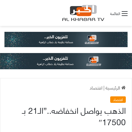
القائمة
الرئيسية
|
اقتصاد
اقتصاد
الذهب يواصل انخفاضه..”الـ21 بـ
17500″