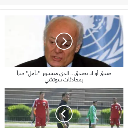
صدق أو لا تصدق .. الدي ميستورا "يأمل" خيراً
بمحادثات سوتشي