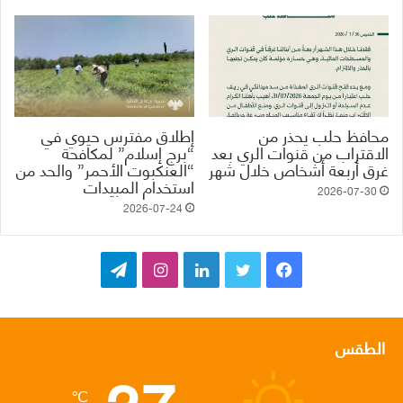
محافظ حلب يحذر من
إطلاق مفترس حيوي في
الاقتراب من قنوات الري بعد
“برج إسلام” لمكافحة
غرق أربعة أشخاص خلال شهر
“العنكبوت الأحمر” والحد من
استخدام المبيدات
2026-07-30
2026-07-24
ف
ت
ل
ا
ت
ي
و
ي
ن
ي
س
ي
ن
س
ل
الطقس
37
ب
ت
ك
ت
ق
℃