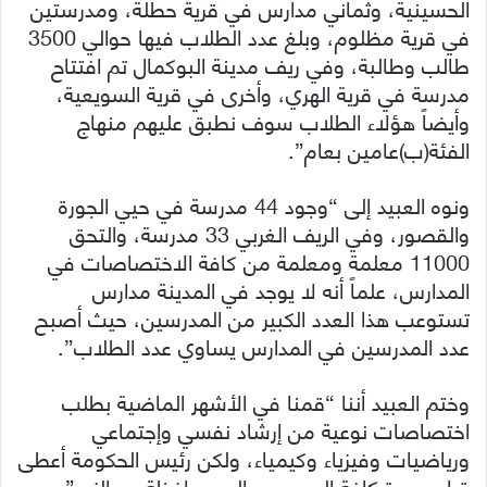
الحسينية، وثماني مدارس في قرية حطلة، ومدرستين
في قرية مظلوم، وبلغ عدد الطلاب فيها حوالي 3500
طالب وطالبة، وفي ريف مدينة البوكمال تم افتتاح
مدرسة في قرية الهري، وأخرى في قرية السويعية،
وأيضاً هؤلاء الطلاب سوف نطبق عليهم منهاج
الفئة(ب)عامين بعام”.
ونوه العبيد إلى “وجود 44 مدرسة في حيي الجورة
والقصور، وفي الريف الغربي 33 مدرسة، والتحق
11000 معلمة ومعلمة من كافة الاختصاصات في
المدارس، علماً أنه لا يوجد في المدينة مدارس
تستوعب هذا العدد الكبير من المدرسين، حيث أصبح
عدد المدرسين في المدارس يساوي عدد الطلاب”.
وختم العبيد أننا “قمنا في الأشهر الماضية بطلب
اختصاصات نوعية من إرشاد نفسي وإجتماعي
ورياضيات وفيزياء وكيمياء، ولكن رئيس الحكومة أعطى
قرار بعودة كافة المدرسين إلى محافظة دير الزور”.