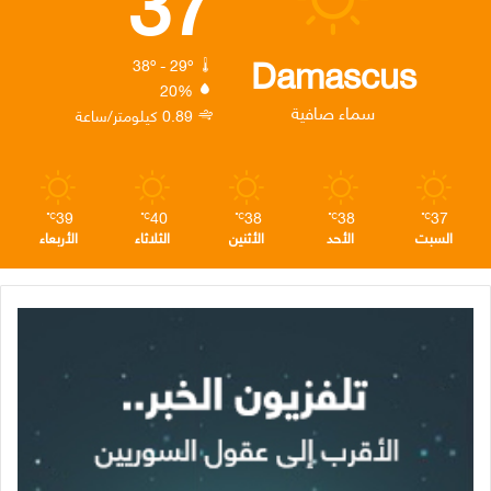
و
ر
د
ق
ر
ك
إ
ر
ا
Damascus
38º - 29º
20%
ن
ا
م
سماء صافية
0.89 كيلومتر/ساعة
م
39
40
38
38
37
℃
℃
℃
℃
℃
السبت
الأحد
الأثنين
الثلاثاء
الأربعاء