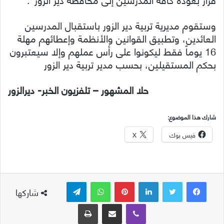
وستقوم مديرية تربية دير الزور باستقبال المدرسين
العائدين، وتطبيق القوانين والأنظمة وإعطائهم مهلة
16 يوماً فقط ليكونوا على رأس عملهم وإلا سيعتبرون
بحكم المستقيلين، بحسب مدير تربية دير الزور
حلا المشهور – تلفزيون الخبر- ديرالزور
شارك هذا الموضوع:
فيس بوك
X
لينكدإن
بينتيريست
واتساب
تيلقرام
شاركها
ڤايبر
مشاركة عبر البريد
طباعة