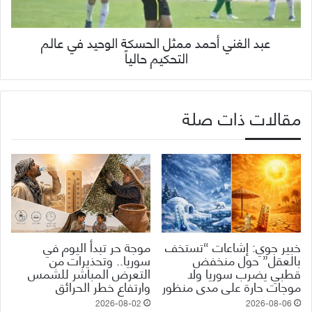
عبد الغني أحمد ممثل الحسكة الوحيد في عالم
التحكيم حالياً
مقالات ذات صلة
خبير جوي: إشاعات “تستخف
موجة حر تبدأ اليوم في
بالعقل” حول منخفض
سوريا.. وتحذيرات من
قطبي يضرب سوريا ولا
التعرض المباشر للشمس
موجات حارة على مدى منظور
وارتفاع خطر الحرائق
2026-08-02
2026-08-06