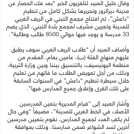
وقال خليل العبيد لتلفزيون الخبر “بعد فك الحصار عن
مدينة ديرالزور وتحريرها بشكل كامل من تنظيم
“داعش”، تم افتتاح مجمع التبني في الريف الغربي
للمدينة وتعيين مشرف لمجمع بلدة التبني، الذي يضم
33 مدرسة و يوجد فيها حوالي 8500 طالب وطالبة”.
وأضاف العبيد أن “طلاب الريف الغربي سوف يطبق
عليهم منهاج الفئة (ب)، عامين بعام، المقدم من
منظمة اليونيسيف، بالتنسيق بيننا وبين وزارة التربية،
وذلك من أجل تعويض الطلاب ما فاتهم من تعليم
خلال سيطرة تنظيم “داعش” في السنوات السابقة
على تلك القرى وإغلاق جميع المدارس فيها”.
وأشار العبيد إلى “قيام المديرية بتعين المدرسين
الأصلاء في الخط الغربي للمدينة”، مضيفاً “وفي حال
لم يكفِ العدد لجميع المدارس، نقوم بتعيين مدرسين
آخرين لسد الشواغر ضمن مدارسنا، وذلك بموافقة
محافظ ديرالزور”.