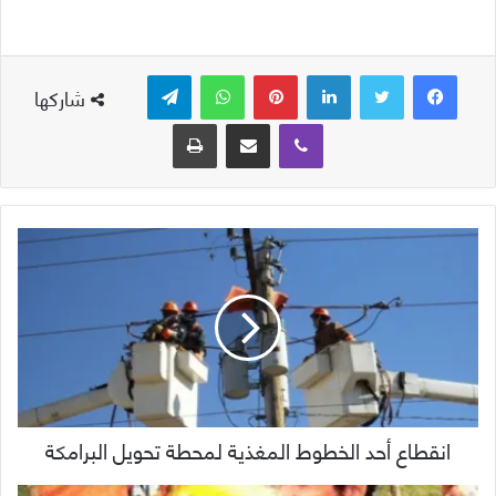
لينكدإن
بينتيريست
واتساب
تيلقرام
شاركها
ڤايبر
مشاركة عبر البريد
طباعة
انقطاع أحد الخطوط المغذية لمحطة تحويل البرامكة