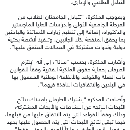
التبادل الطلابي والإداري.
وبموجب المذكرة، “تتبادل الجامعتان الطلاب من
المرحلة الجامعية الأولى والدراسات العليا الماجستير
والدكتوراه، إضافة إلى تنظيم زيارات الأساتذة والباحثين
بما يحقق المنفعة لكلا الجانبين، وتنفيذ أنشطة بحثية
دولية وندوات مشتركة في المجالات المتفق عليها”.
وأشارت المذكرة، بحسب “سانا”، إلى أنه “يلتزم
الطرفان بحماية حقوق الملكية الفكرية وفقاً للقوانين
ذات الصلة والقواعد والأنظمة الوطنية المعمول بها
في البلدين والاتفاقيات النافذة فيهما”.
وأضافت المذكرة “يشترك الطرفان بامتلاك نتائج
الأبحاث الناتجة عن النشاطات والأبحاث المشتركة،
وذلك وفقاً للقواعد التي يتم الاتفاق عليها من قبلهما،
فيما تبقى نتائج الأبحاث التي يتم الحصول عليها بجهد
منفصل لأحد الطرفين ملكاً للطرف المعني فقط”.