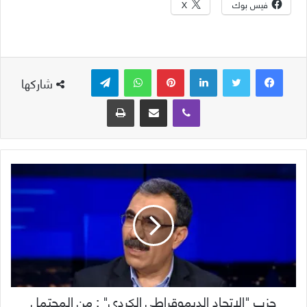
فيس بوك
X
لينكدإن
بينتيريست
واتساب
تيلقرام
شاركها
ڤايبر
مشاركة عبر البريد
طباعة
حزب "الاتحاد الديموقراطي الكردي" : من المحتمل