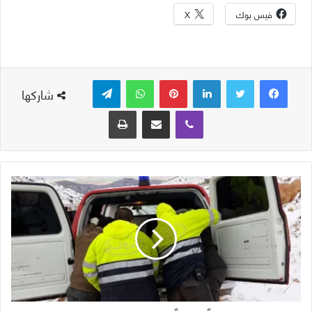
فيس بوك
X
لينكدإن
بينتيريست
واتساب
تيلقرام
شاركها
ڤايبر
مشاركة عبر البريد
طباعة