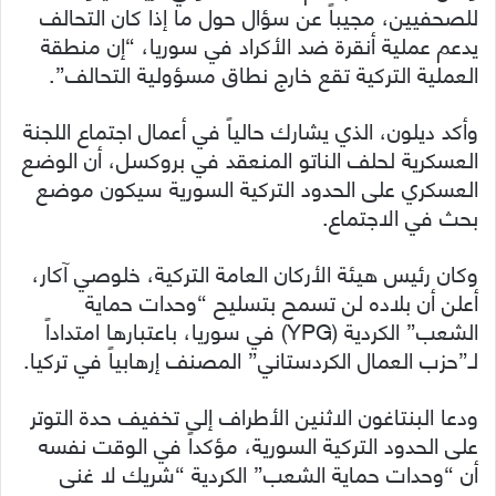
للصحفيين، مجيباً عن سؤال حول ما إذا كان التحالف
يدعم عملية أنقرة ضد الأكراد في سوريا، “إن منطقة
العملية التركية تقع خارج نطاق مسؤولية التحالف”.
وأكد ديلون، الذي يشارك حالياً في أعمال اجتماع اللجنة
العسكرية لحلف الناتو المنعقد في بروكسل، أن الوضع
العسكري على الحدود التركية السورية سيكون موضع
بحث في الاجتماع.
وكان رئيس هيئة الأركان العامة التركية، خلوصي آكار،
أعلن أن بلاده لن تسمح بتسليح “وحدات حماية
الشعب” الكردية (YPG) في سوريا، باعتبارها امتداداً
لـ”حزب العمال الكردستاني” المصنف إرهابياً في تركيا.
ودعا البنتاغون الاثنين الأطراف إلى تخفيف حدة التوتر
على الحدود التركية السورية، مؤكداً في الوقت نفسه
أن “وحدات حماية الشعب” الكردية “شريك لا غنى