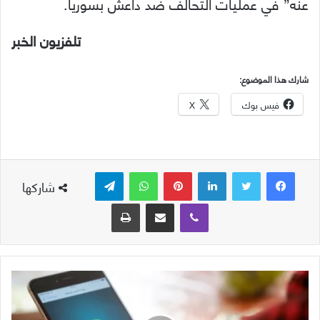
عنه” في عمليات التحالف ضد داعش بسوريا.
تلفزيون الخبر
شارك هذا الموضوع:
فيس بوك
X
لينكدإن
بينتيريست
واتساب
تيلقرام
شاركها
ڤايبر
مشاركة عبر البريد
طباعة