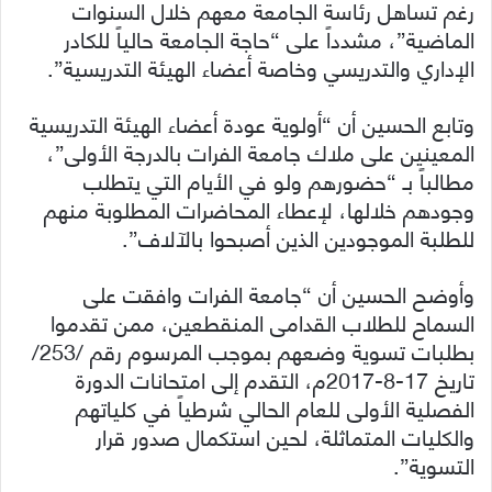
رغم تساهل رئاسة الجامعة معهم خلال السنوات
الماضية”، مشدداً على “حاجة الجامعة حالياً للكادر
الإداري والتدريسي وخاصة أعضاء الهيئة التدريسية”.
وتابع الحسين أن “أولوية عودة أعضاء الهيئة التدريسية
المعينين على ملاك جامعة الفرات بالدرجة الأولى”،
مطالباً بـ “حضورهم ولو في الأيام التي يتطلب
وجودهم خلالها، لإعطاء المحاضرات المطلوبة منهم
للطلبة الموجودين الذين أصبحوا بالآلاف”.
وأوضح الحسين أن “جامعة الفرات وافقت على
السماح للطلاب القدامى المنقطعين، ممن تقدموا
بطلبات تسوية وضعهم بموجب المرسوم رقم /253/
تاريخ 17-8-2017م، التقدم إلى امتحانات الدورة
الفصلية الأولى للعام الحالي شرطياً في كلياتهم
والكليات المتماثلة، لحين استكمال صدور قرار
التسوية”.