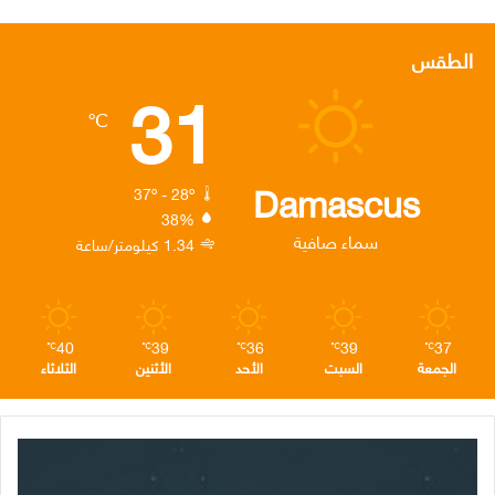
ي
و
ي
ن
ي
س
ي
ن
س
ل
الطقس
31
ب
ت
ك
ت
ق
℃
و
ر
د
ق
ر
ك
إ
ر
ا
Damascus
37º - 28º
38%
ن
ا
م
سماء صافية
1.34 كيلومتر/ساعة
م
40
39
36
39
37
℃
℃
℃
℃
℃
الجمعة
السبت
الأحد
الأثنين
الثلاثاء